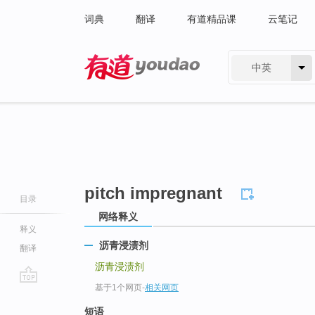
词典
翻译
有道精品课
云笔记
中英
有道 - 网易旗下搜索
pitch impregnant
目录
网络释义
释义
沥青浸渍剂
翻译
沥青浸渍剂
基于1个网页
-
相关网页
go
top
短语