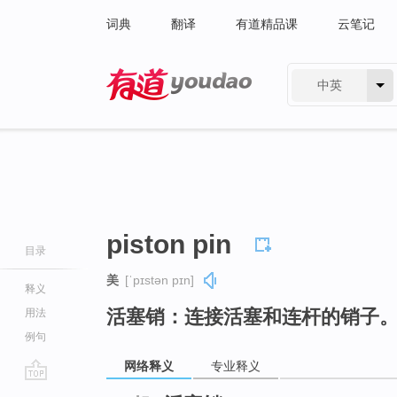
词典
翻译
有道精品课
云笔记
中英
有道 - 网易旗下搜索
piston pin
目录
美
[ˈpɪstən pɪn]
释义
活塞销：连接活塞和连杆的销子
用法
例句
网络释义
专业释义
go