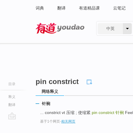
词典
翻译
有道精品课
云笔记
中英
有道 - 网易旗下搜索
pin constrict
目录
网络释义
释义
针裥
翻译
... constrict vt 压缩 ; 使缩紧
pin constrict
针裥
Feel
基于1个网页
-
相关网页
go
top