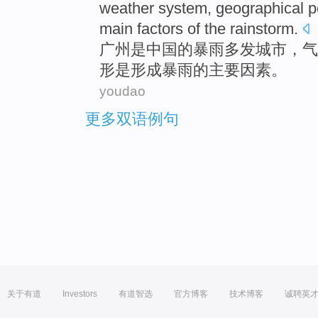
weather
system
,
geographical
p
main
factors
of the rainstorm.
广州
是
中国
的
暴雨
多发
城市
，
气
形
是
形成暴雨
的
主要
因素
。
youdao
更多双语例句
关于有道
Investors
有道智选
官方博客
技术博客
诚聘英