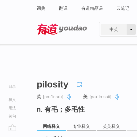
词典
翻译
有道精品课
云笔记
中英
有道 - 网易旗下搜索
pilosity
目录
英
[paɪˈlɒsɪtɪ]
美
[paɪˈlɑːsəti]
释义
n. 有毛；多毛性
用法
例句
网络释义
专业释义
英英释义
go