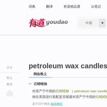
词典
翻译
有道精品课
云笔记
中英
有道 - 网易旗下搜索
petroleum wax candle
目录
网络释义
释义
石蜡蜡烛
翻译
对原产于中国的
石蜡蜡烛
（
petroleum wax candl
烛在美国进行装配是否规避对原产于中国的
石蜡蜡
go
基于20个网页
-
相关网页
top