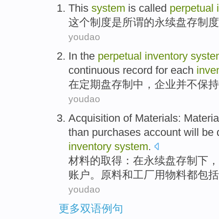
This
system
is
called
perpetual
这个
制度
是
所谓
的
永续
盘存
制度
youdao
In
the
perpetual
inventory
syste
continuous
record
for
each
inve
在
定期
盘存
制中
，
企业
并不保持
youdao
Acquisition
of
Materials
:
Materia
than
purchases
account
will be
inventory
system
.
材料
的
取得
：在永续
盘存
制
下
，
账户。
原料
和工厂用物料都包括
youdao
更多双语例句