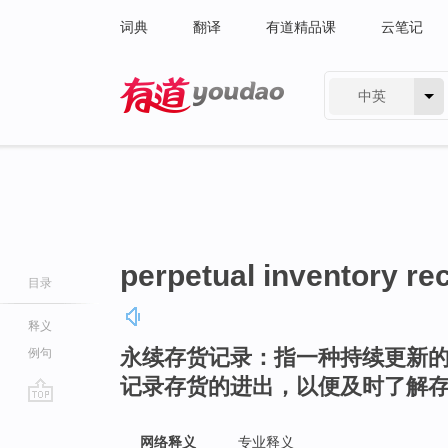
词典
翻译
有道精品课
云笔记
中英
有道 - 网易旗下搜索
perpetual inventory re
目录
释义
永续存货记录：指一种持续更新
例句
记录存货的进出，以便及时了解
go
top
网络释义
专业释义