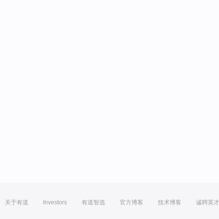
关于有道
Investors
有道智选
官方博客
技术博客
诚聘英