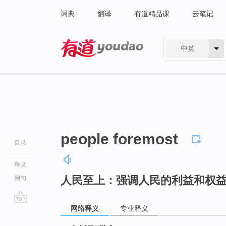
词典
翻译
有道精品课
云笔记
中英
有道 - 网易旗下搜索
people foremost
目录
释义
人民至上：强调人民的利益和权
例句
网络释义
专业释义
go
top