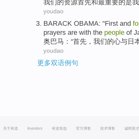
我们
的
资源
首先
和
最
重要的
是
我
youdao
BARACK OBAMA
: "
First
and
f
prayers are
with
the
people
of
J
奥
巴马：“
首先
，
我们
的
心
与
日
youdao
更多双语例句
关于有道
Investors
有道智选
官方博客
技术博客
诚聘英