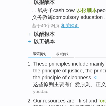
以报酬本
... 钱树子cash cow
以报酬本
peo
义务教诲compulsory education ..
基于40个网页
-
相关网页
以酬报本
以工钱本
双语例句
权威例句
These
principles
include mainly
the principle of
justice
, the princ
the principle of
cleanness
.
这些
原则
主要
有
仁爱
原则
、
正义
youdao
Our
resources
are
-
first
and
for