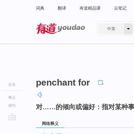
词典
翻译
有道精品课
云笔记
中英
有道 - 网易旗下搜索
penchant for
目录
释义
对……的倾向或偏好：指对某种
例句
网络释义
go
top