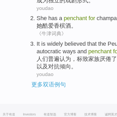
成为
独立的戏剧形式。
youdao
She
has a
penchant
for
champa
她
酷爱
香槟酒
。
《牛津词典》
It
is widely
believed
that the
Peu
autocratic
ways
and
penchant
f
人们
普遍
认为
，
标致
家族
厌倦
了
以及对抗倾向。
youdao
更多双语例句
关于有道
Investors
有道智选
官方博客
技术博客
诚聘英