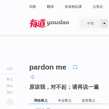
词典
翻译
有道精品课
云笔记
中英
有道 - 网易旗下搜索
pardon me
目录
释义
原谅我，对不起；请再说一遍
用法
例句
网络释义
专业释义
英英释义
go