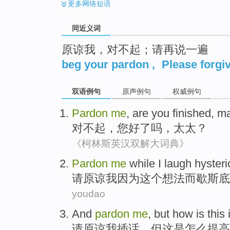
更多
网络短语
同近义词
原谅我，对不起；请再说一遍
beg your pardon
,
Please forgi
双语例句
原声例句
权威例句
Pardon
me
, are
you finished
,
m
对不起
，
您好
了吗，
太太
？
《柯林斯英汉双解大词典》
Pardon
me
while
I
laugh hysteri
请
原谅
我
因为
这个
想法
而
歇斯底
youdao
And
pardon
me
,
but
how
is
this
请
原谅
我
插话，
但
这
是
怎么
提高