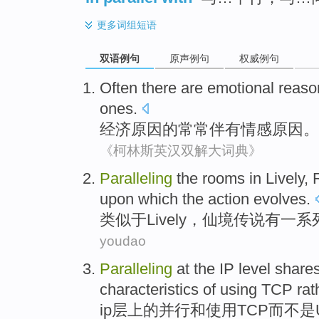
更多
词组短语
双语例句
原声例句
权威例句
Often
there are
emotional
reaso
ones.
经济
原因
的
常常
伴有
情感
原因。
《柯林斯英汉双解大词典》
Paralleling
the rooms in Lively,
upon which the
action
evolves
.
类似于Lively
，
仙境传说
有
一系
youdao
Paralleling
at
the
IP
level
share
characteristics
of
using
TCP
rat
ip
层
上
的
并行和
使用
TCP
而
不是