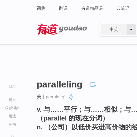
词典
翻译
有道精品课
云笔记
中英
有道 - 网易旗下搜索
paralleling
目录
美
[ˈpærəlelɪŋ]
释义
v. 与……平行；与……相似；与
权威词典
用法
（parallel 的现在分词）
例句
n. （公司）以低价买进高价物的