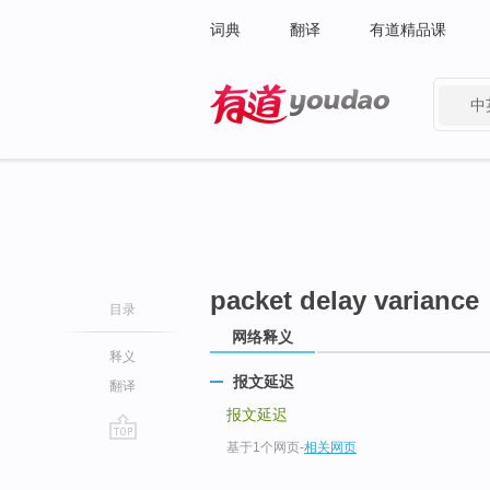
词典
翻译
有道精品课
中
有道 - 网易旗下搜索
packet delay variance
目录
网络释义
释义
报文延迟
翻译
报文延迟
基于1个网页
-
相关网页
go
top