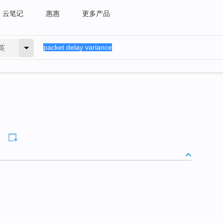
云笔记
惠惠
更多产品
英