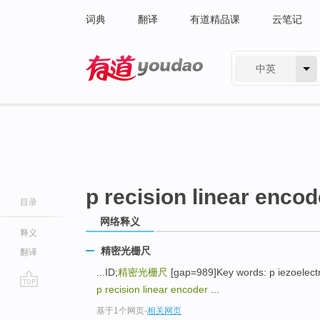
词典
翻译
有道精品课
云笔记
中英
有道 - 网易旗下搜索
p recision linear encod
目录
网络释义
释义
精密光栅尺
翻译
...ID;
精密光栅尺
[gap=989]Key words: p iezoelectri
p recision linear encoder
...
go
基于1个网页
-
相关网页
top