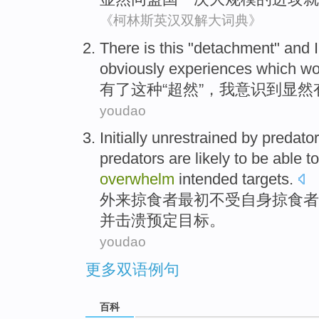
《柯林斯英汉双解大词典》
There
is
this
"
detachment
" and
I
obviously
experiences which
wo
有
了
这种
“
超然
”，
我
意识
到
显然
youdao
Initially
unrestrained by
predato
predators
are
likely
to be able t
overwhelm
intended
targets
.
外来
掠
食者
最初
不
受
自身
掠食者
并
击溃
预定
目标。
youdao
更多双语例句
百科