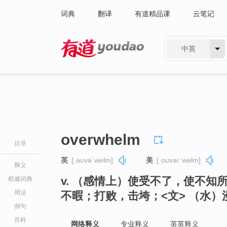
词典
翻译
有道精品课
云笔记
中英
有道 - 网易旗下搜索
overwhelm
目录
英
[ˌəʊvəˈwelm]
美
[ˌoʊvərˈwelm]
释义
v. （感情上）使受不了，使不
权威词典
用法
不暇；打败，击垮；<文> （水
例句
百科
网络释义
专业释义
英英释义