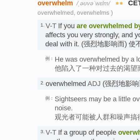
overwhelm
CE
/ˌəʊvəˈwɛlm/
overwhelmed, overwhelms )
V-T
If you
are overwhelmed
b
1.
affects you very strongly, and 
deal with it. (强烈地影响而)
He was overwhelmed by a lon
例：
他陷入了一种对过去的渴望
overwhelmed
ADJ
(强烈地影响
2.
Sightseers may be a little 
例：
noise.
观光者可能被人群和噪声搞
V-T
If a group of people
overw
3.