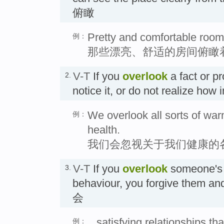
俯瞰
Pretty and comfortable rooms
例：
那些漂亮、舒适的房间俯瞰
V-T
If you
overlook
a fact or p
2.
notice it, or do not realize how
We overlook all sorts of war
例：
health.
我们会忽视关于我们健康的
V-T
If you
overlook
someone's f
3.
behaviour, you forgive them an
会
...satisfying relationships t
例：