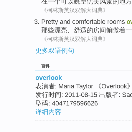
在
一个
可以眺望
优美风景
的地方
《柯林斯英汉双解大词典》
Pretty
and
comfortable
rooms
o
那些
漂亮
、
舒适
的
房间
俯瞰
着
一
《柯林斯英汉双解大词典》
更多双语例句
百科
overlook
表演者: Maria Taylor 《Overlo
发行时间: 2011-08-15 出版者: Sadd
型码: 4047179596626
详细内容