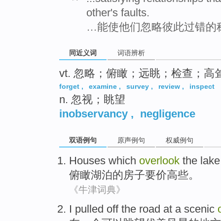
other's faults.
…能使他们忽略彼此过错的
同近义词
词语辨析
vt. 忽略；俯瞰；远眺；检查；
forget
,
examine
,
survey
,
review
,
inspect
n. 忽视；眺望
inobservancy
,
negligence
双语例句
原声例句
权威例句
Houses
which
overlook
the
lake
俯瞰
湖泊
的
房子
要价高
些
。
《牛津词典》
I
pulled
off the
road
at
a
scenic