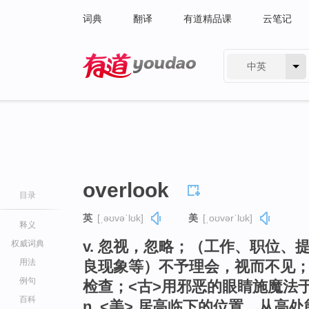
词典
翻译
有道精品课
云笔记
中英
有道 - 网易旗下搜索
overlook
目录
英
[ˌəʊvəˈlʊk]
美
[ˌoʊvərˈlʊk]
释义
v. 忽视，忽略；（工作、职位
权威词典
用法
良现象等）不予理会，视而不见；
例句
检查；<古>用邪恶的眼睛施魔法
百科
n. <美> 居高临下的位置，从高