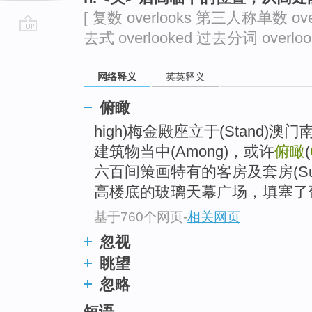
[ 复数 overlooks 第三人称单数 ove
去式 overlooked 过去分词 overlook
go
top
网络释义
英英释义
俯瞰
high)梅金殿座立于(Stand
建筑物当中(Among)，或许
俯瞰
(
六百间策画特有的客房及套房(Suit
高楼底的玻璃天幕广场，填塞了葡萄牙风
基于760个网页
-
相关网页
忽视
眺望
忽略
短语