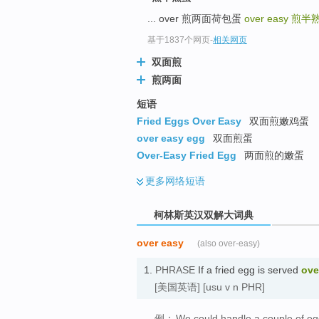
go
... over 煎两面荷包蛋
over easy
煎半
top
基于1837个网页
-
相关网页
双面煎
煎两面
短语
Fried Eggs Over Easy
双面煎嫩鸡蛋
over easy egg
双面煎蛋
Over-Easy Fried Egg
两面煎的嫩蛋
更多
网络短语
柯林斯英汉双解大词典
over easy
(also over-easy)
1.
PHRASE
If a fried egg is served
ove
[美国英语]
[usu v n PHR]
例：
We could handle a couple of eg