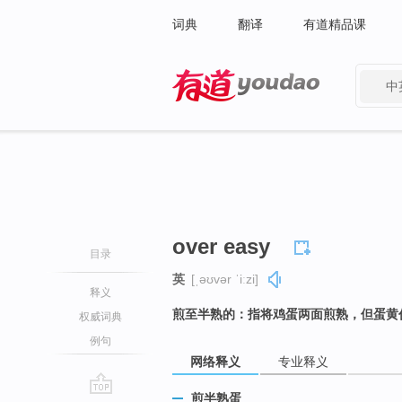
词典
翻译
有道精品课
中
有道 - 网易旗下搜索
over easy
目录
英
[ˌəʊvər ˈiːzi]
释义
煎至半熟的：指将鸡蛋两面煎熟，但蛋黄
权威词典
例句
网络释义
专业释义
煎半熟蛋