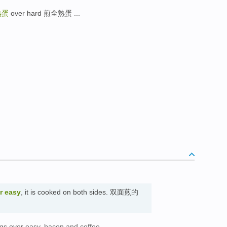
熟蛋
over hard 煎全熟蛋 ...
r easy
, it is cooked on both sides. 双面煎的
gs over easy, bacon and coffee.