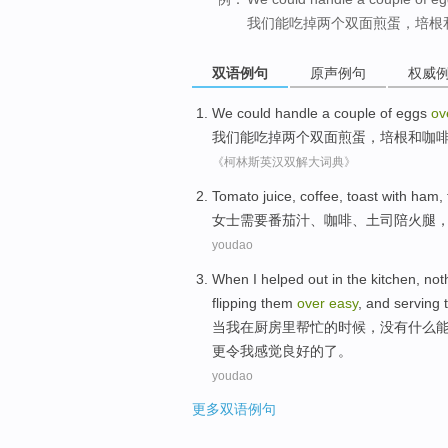
我们能吃掉两个双面煎蛋，培根
双语例句
原声例句
权威
We
could
handle
a
couple
of
eggs
ov
我们
能
吃掉
两
个双面
煎蛋
，
培根
和咖
《柯林斯英汉双解大词典》
Tomato juice
,
coffee
,
toast
with
ham
,
女士需要
番茄汁
、
咖啡
、
土司
陪
火腿
youdao
When
I
helped out
in
the kitchen
,
not
flipping them
over
easy
, and serving
当
我
在
厨房
里
帮忙
的时候，
没有什么
更
令
我
感觉
良好的了。
youdao
更多双语例句