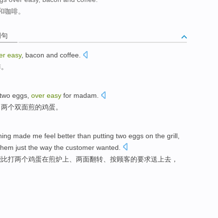
和咖啡。
例句
er
easy
,
bacon
and
coffee
.
啡。
two
eggs
,
over
easy
for
madam
.
，
两个
双面煎的
鸡蛋
。
hing
made
me
feel
better
than
putting
two
eggs
on
the grill
,
 them just
the way
the
customer
wanted
.
能
比
打
两个
鸡蛋
在
煎炉
上
、两面
翻转
、
按
顾客
的要求送上去，