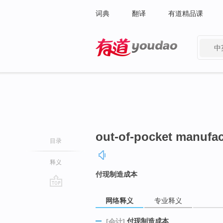
词典
翻译
有道精品课
中
有道 - 网易旗下搜索
out-of-pocket manufac
目录
释义
付现制造成本
go
网络释义
专业释义
top
付现制造成本
[会计]