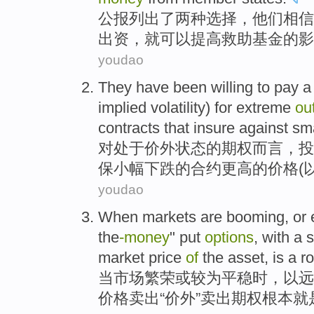
公报列出了
两
种
选择
，
他们
相信
出资，
就可以
提高
救助
基金
的影
youdao
They
have been
willing to
pay
implied
volatility
)
for
extreme
ou
contracts
that
insure against
sma
对
处于价外状态
的期权而言，
投
保
小幅下跌的
合约
更高
的
价格
(
youdao
When
markets
are
booming
,
or
the
-
money
" put
options
, with a 
market
price
of
the asset
, is a 
当
市场
繁荣
或
较为
平稳
时，
以远
价格
卖出
“价外”卖出
期权
根本
就