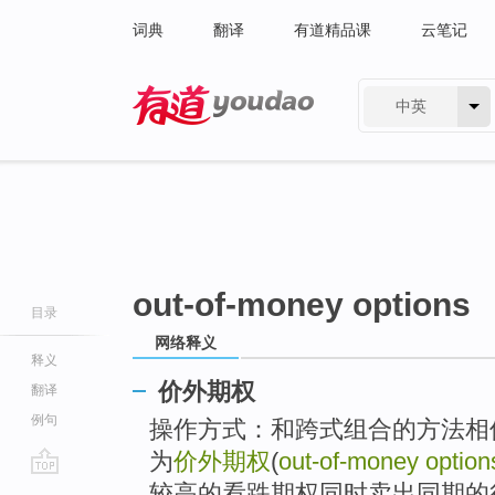
词典
翻译
有道精品课
云笔记
中英
有道 - 网易旗下搜索
out-of-money options
目录
网络释义
释义
价外期权
翻译
例句
操作方式：和跨式组合的方法相
为
价外期权
(
out-of-money option
go
较高的看跌期权同时卖出同期的