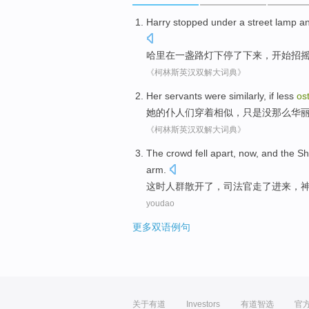
Harry
stopped
under
a
street lamp
a
哈里
在
一
盏
路灯下
停
了下来，
开始
招
《柯林斯英汉双解大词典》
Her
servants
were
similarly
, if
less
os
她
的
仆人
们穿着
相似
，只是没那么华
《柯林斯英汉双解大词典》
The crowd
fell apart
, now, and the
Sh
arm
.
这时
人群
散开
了，
司法官
走了
进来，
youdao
更多双语例句
关于有道
Investors
有道智选
官