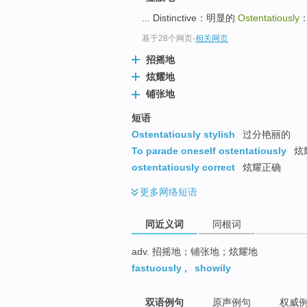
top
... Distinctive：明显的
Ostentatiously
基于28个网页
-
相关网页
招摇地
炫耀地
铺张地
短语
Ostentatiously stylish
过分艳丽的
To parade oneself ostentatiously
炫
ostentatiously correct
炫耀正确
更多
网络短语
同近义词
同根词
adv. 招摇地；铺张地；炫耀地
fastuously
,
showily
双语例句
原声例句
权威