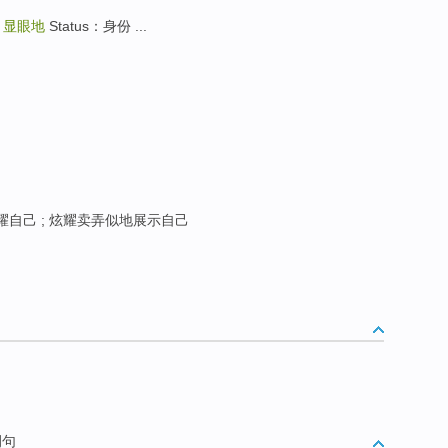
：
显眼地
Status：身份 ...
耀自己 ; 炫耀卖弄似地展示自己
例句