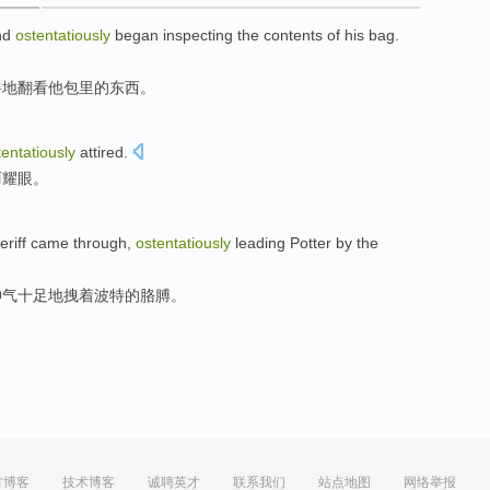
nd
ostentatiously
began
inspecting
the
contents of
his
bag
.
摇
地翻看
他
包里
的
东西。
tentatiously
attired.
丽耀眼。
eriff
came
through,
ostentatiously
leading
Potter
by
the
神气十足地拽着
波特
的胳膊。
方博客
技术博客
诚聘英才
联系我们
站点地图
网络举报