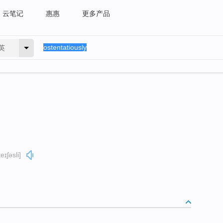
云笔记
惠惠
更多产品
英
eɪʃəsli]