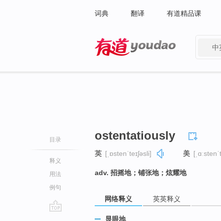
词典
翻译
有道精品课
中
有道 - 网易旗下搜索
ostentatiously
目录
英
[ˌɒstenˈteɪʃəsli]
美
[ˌɑːstenˈt
释义
adv. 招摇地；铺张地；炫耀地
用法
例句
网络释义
英英释义
go
显眼地