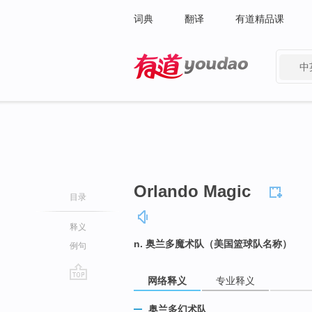
词典
翻译
有道精品课
中
有道 - 网易旗下搜索
Orlando Magic
目录
释义
n. 奥兰多魔术队（美国篮球队名称）
例句
网络释义
专业释义
go
top
奥兰多幻术队