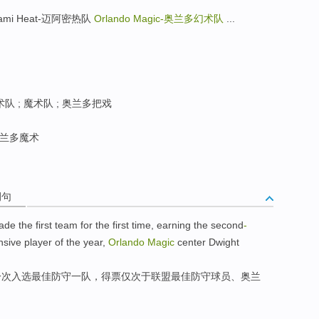
Miami Heat-迈阿密热队
Orlando Magic-
奥兰多幻术队
...
队 ; 魔术队 ; 奥兰多把戏
奥兰多魔术
例句
e the first
team
for the
first
time, earning the
second
-
nsive
player
of
the year,
Orlando
Magic
center Dwight
一次
入选最佳
防守
一队
，
得票
仅次于
联盟
最佳防守
球员
、
奥兰