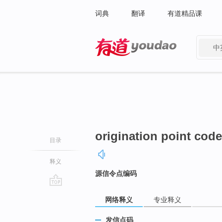
词典
翻译
有道精品课
中
有道 - 网易旗下搜索
origination point code
目录
释义
源信令点编码
go
网络释义
专业释义
top
发信点码