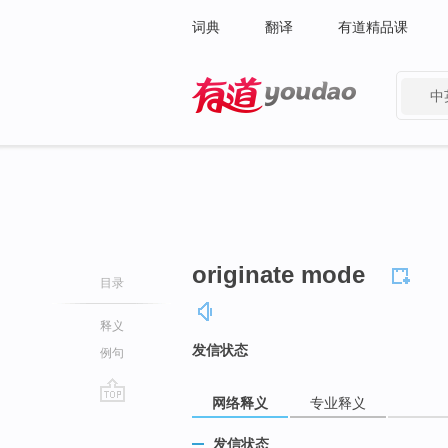
词典
翻译
有道精品课
中
有道 - 网易旗下搜索
originate mode
目录
释义
发信状态
例句
网络释义
专业释义
go
top
发信状态