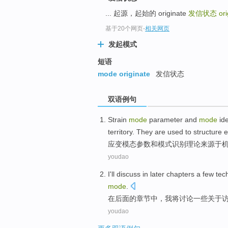
... 起源，起始的 originate
发信状态
or
基于20个网页
-
相关网页
发起模式
短语
mode originate
发信状态
双语例句
Strain
mode
parameter
and
mode
ide
territory
. They
are
used
to
structure
e
应变
模
态
参数
和
模式
识别
理论
来源于
youdao
I
'll
discuss
in
later
chapters
a
few
tec
mode
.
在
后面
的
章节
中，
我
将
讨论
一些
关于
youdao