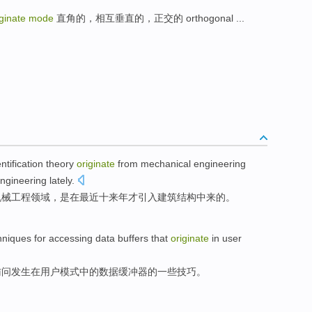
iginate mode
直角的，相互垂直的，正交的 orthogonal ...
ntification
theory
originate
from
mechanical
engineering
ngineering
lately.
机械
工程
领域
，
是在
最近
十来年才引入
建筑
结构
中
来
的。
hniques
for
accessing
data
buffers that
originate
in
user
访问
发生
在
用户
模式
中的
数据
缓冲器的一些
技巧
。