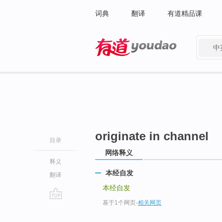
词典
翻译
有道精品课
中
有道 - 网易旗下搜索
originate in channel
目录
网络释义
释义
本经自发
翻译
本经自发
基于1个网页
-
相关网页
go
top