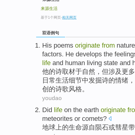
来源生活
基于1个网页
-
相关网页
双语例句
His
poems
originate
from
nature
factors
.
He
develops
the
feeling
life
and human
living
state
and
他
的
诗
取材
于
自然
，
但
涉及
更多
日常
生活
细节中发掘诗的
情绪
，
创
的
诗歌
风格
。
youdao
Did
life
on
the earth
originate
fr
meteorites
or
comets
?
地球
上的
生命
源自
陨石
或
彗星带