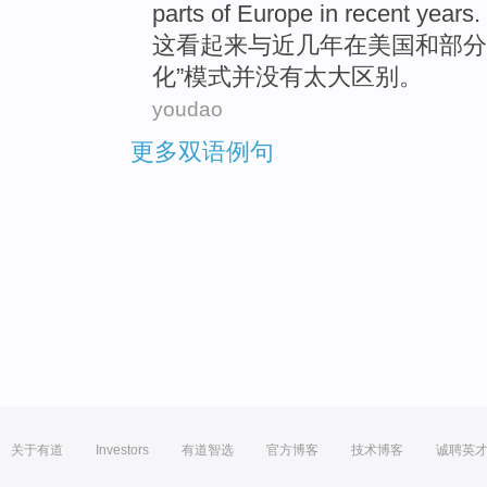
parts
of
Europe
in
recent years.
这
看起来
与
近几年在
美国
和
部分
化
”
模式
并
没有
太
大
区别
。
youdao
更多双语例句
关于有道
Investors
有道智选
官方博客
技术博客
诚聘英