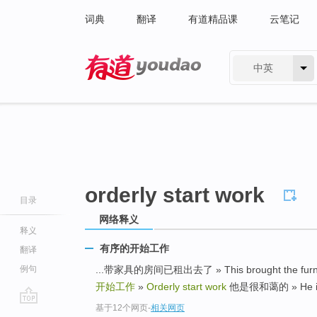
词典
翻译
有道精品课
云笔记
中英
有道 - 网易旗下搜索
orderly start work
目录
网络释义
释义
有序的开始工作
翻译
例句
...带家具的房间已租出去了 » This brought the furnitur
开始工作
»
Orderly start work
他是很和蔼的 » He is ve
基于12个网页
-
相关网页
go