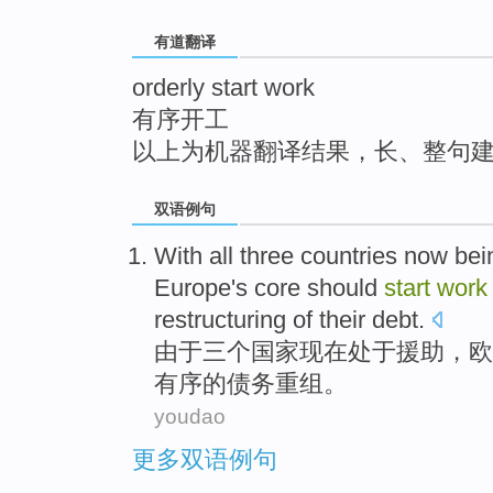
top
有道翻译
orderly start work
有序开工
以上为机器翻译结果，长、整句
双语例句
With all
three
countries
now
bei
Europe's
core
should
start
work
restructuring
of
their
debt
.
由于
三个
国家
现在
处于
援助
，
欧
有序
的
债务
重组。
youdao
更多双语例句