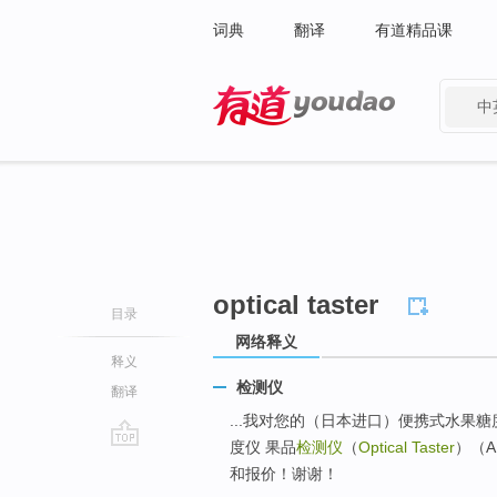
词典
翻译
有道精品课
中
有道 - 网易旗下搜索
optical taster
目录
网络释义
释义
检测仪
翻译
...我对您的（日本进口）便携式水果糖
度仪 果品
检测仪
（
Optical Taster
）（A
go
和报价！谢谢！
top