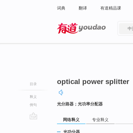
词典
翻译
有道精品课
中
有道 - 网易旗下搜索
optical power splitter
目录
释义
光分路器；光功率分配器
例句
网络释义
专业释义
go
top
光功分器