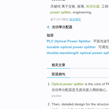
关键词 离子交换, 玻璃,
光功分器
, 工程化
power splitter
, engineering,
基于16个网页
-
相关网页
光功率分配器
短语
PLC Optical Power Splitter
平面光波
tunable optical power splitter
可调光
double-wavelength optical power spli
相关文章
双语例句
Optical
power
splitter
is
the
core
of
P
光
功率
分配器
是
无源光接入网
的
核心
youdao
Then
,
detailed
design
for
the
structur