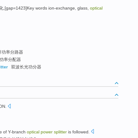
,[gap=1423]Key words ion-exchange, glass,
optical
导功率分路器
功率分配器
tter
双波长光功分器
ON
.
。
e
of
Y-branch
optical
power
splitter
is followed
.