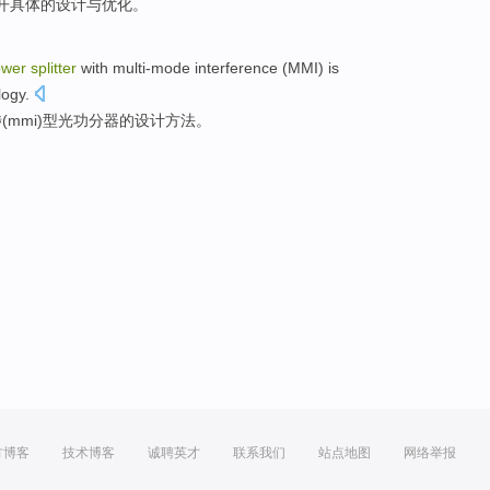
开
具体的
设计
与优化。
ower
splitter
with
multi-mode
interference
(
MMI
) is
logy
.
涉
(
mmi
)
型光
功
分器的设计
方法
。
方博客
技术博客
诚聘英才
联系我们
站点地图
网络举报