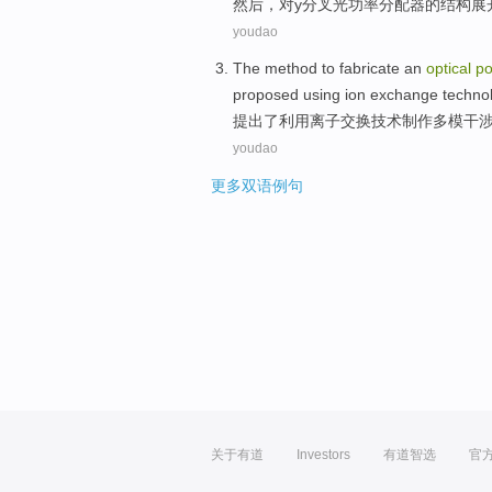
然后
，
对
y
分叉
光
功率
分配器
的
结构
展
youdao
The
method
to
fabricate
an
optical
p
proposed
using
ion
exchange
techno
提出
了
利用
离子
交换
技术
制作
多模
干
youdao
更多双语例句
关于有道
Investors
有道智选
官