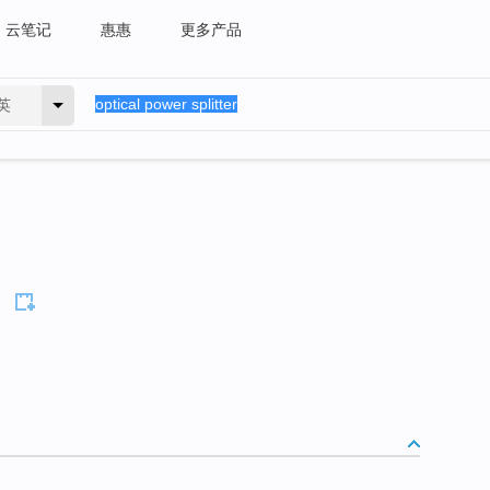
云笔记
惠惠
更多产品
英