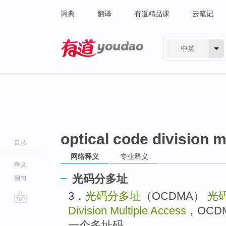
词典
翻译
有道精品课
云笔记
中英
有道 - 网易旗下搜索
optical code division m
目录
网络释义
专业释义
释义
光码分多址
例句
3．
光码分多址
（OCDMA）
光
Division Multiple Access
，OCD
go
top
一个多址码。