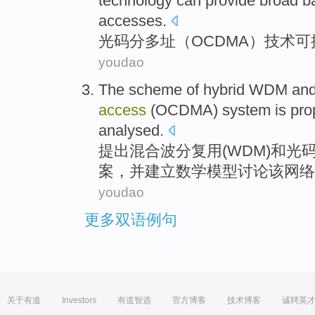
technology
can
provide
broad b
accesses
.
光
码分多址
（OCDMA）
技术
可
youdao
The
scheme
of
hybrid
WDM
an
access
(
OCDMA
) system is
pro
analysed
.
提出
混合
波分
复用(WDM)
和光
案，
并
建立数学模型讨论该网络
youdao
更多双语例句
关于有道
Investors
有道智选
官方博客
技术博客
诚聘英