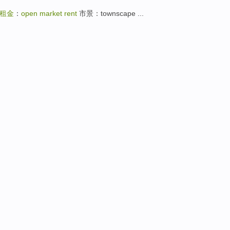
租金
：
open market rent
市景：townscape ...