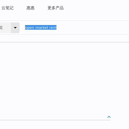
云笔记
惠惠
更多产品
英