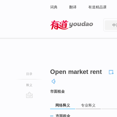
词典
翻译
有道精品课
中
有道 - 网易旗下搜索
Open market rent
目录
释义
市面租金
go
网络释义
专业释义
top
市面租金