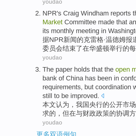
youdao
NPR's
Craig
Windham
reports
t
Market
Committee
made
that 
its
monthly
meeting
in
Washingt
据
NPR
新闻的克雷格·
温德姆
报
委员会
结束了在华盛顿
举行的
每
youdao
The paper
holds
that the
open
m
bank
of China has
been
in conf
requirements
,
but
coordination
w
still
to be improved
.
本文
认为
，
我国
央行
的
公开
市场
求
的，
但
在
与
财政
政策
的
协调方
youdao
更多双语例句