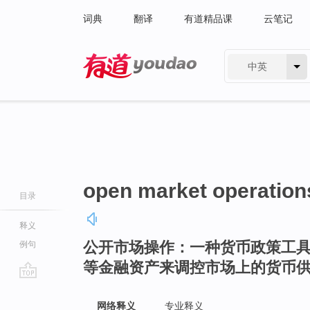
词典
翻译
有道精品课
云笔记
中英
有道 - 网易旗下搜索
open market operation
目录
释义
公开市场操作：一种货币政策工
例句
等金融资产来调控市场上的货币
go
top
网络释义
专业释义