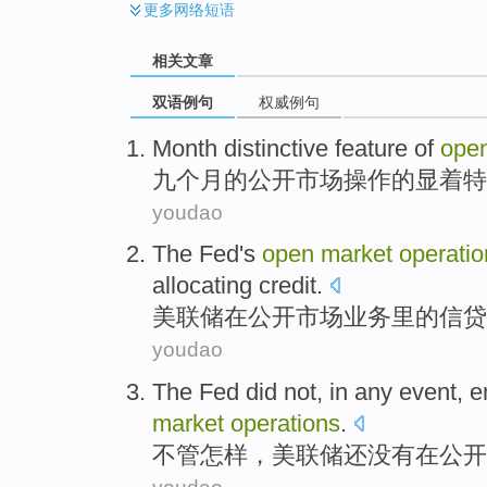
更多
网络短语
相关文章
双语例句
权威例句
Month
distinctive
feature
of
ope
九
个月
的
公开
市场
操作
的
显
着
特
youdao
The Fed's
open
market
operatio
allocating
credit
.
美联储
在
公开
市场
业务
里
的
信贷
youdao
The Fed
did not
,
in
any
event
,
e
market
operations
.
不管
怎样
，
美联储
还
没有
在
公开