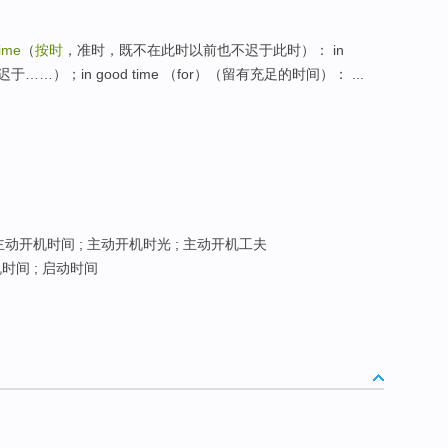
time
（
按时
，准时，既不在此时以前也不迟于此时）： in
不迟于……）；in good time （for）（留有充足的时间）： ...
主动开机时间 ; 主动开机时光 ; 主动开机工夫
机时间 ; 启动时间