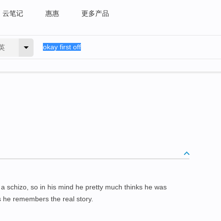
云笔记
惠惠
更多产品
英
chizo, so in his mind he pretty much thinks he was
s he remembers the real story.