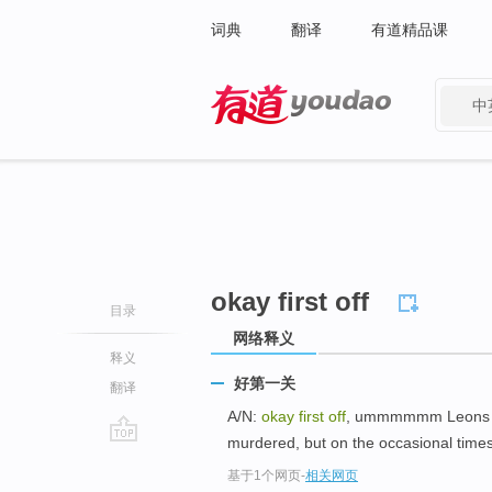
词典
翻译
有道精品课
中
有道 - 网易旗下搜索
okay first off
目录
网络释义
释义
好第一关
翻译
A/N:
okay first off
, ummmmmm Leons a s
murdered, but on the occasional time
go
基于1个网页
-
相关网页
top