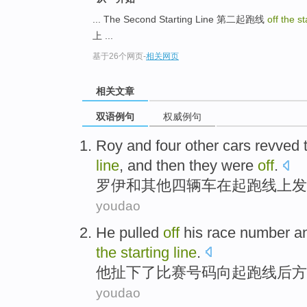
... The Second Starting Line 第二起跑线
off the st
上 ...
基于26个网页
-
相关网页
相关文章
双语例句
权威例句
Roy
and
four
other
cars
revved
t
line
,
and then
they
were
off
.
罗伊
和
其他
四
辆车
在
起跑线上发
youdao
He
pulled
off
his
race
number
a
the
starting
line
.
他
扯
下了
比赛
号码
向起跑线
后方
youdao