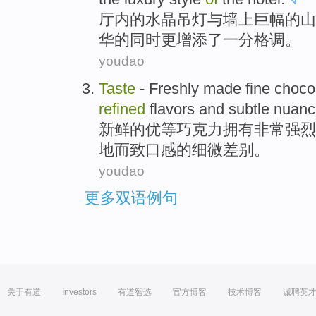
厅内
的
水晶
吊灯
与
墙上
巨幅
的
山
华
的同时更增添了一分
格调
。
youdao
Taste
-
Freshly
made fine choco
refined
flavors
and subtle
nuanc
新鲜
的
优等
巧克力
拥有
非常
强烈
地而致
口感
的细微差别。
youdao
更多双语例句
关于有道
Investors
有道智选
官方博客
技术博客
诚聘英