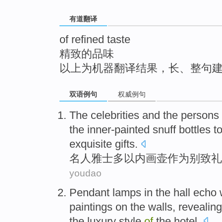
top
有道翻译
of refined taste
精致的品味
以上为机器翻译结果，长、整句
双语例句
权威例句
The celebrities and
the persons
the inner-painted snuff bottles
to
exquisite
gifts
.
名人
雅士多以
内画
壶
作为
别致
礼
youdao
Pendant lamps
in
the
hall
echo
paintings
on the walls
, revealin
the
luxury
style
of
the hotel.