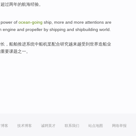
有
超过
两
年
的
航海
经验。
power
of
ocean-going
ship
,
more and more attentions
are
n
engine
and
propeller
by
shipping
and
shipbuilding
world
.
增长
，船舶
推进
系统
中船机
桨
配合
研究
越来越
受到世界
造船业
的
重要
课题
之一
。
方博客
技术博客
诚聘英才
联系我们
站点地图
网络举报