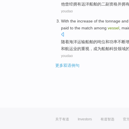
他
曾经
拥有
远洋
船舶
的
二副
资格
并
拥
youdao
With
the
increase
of
the
tonnage
and
paid to the
match
among
vessel
,
mai
随着
海洋
运输
船舶
的
吨位
和
功率
不断
和航运业的重视，成为船舶科技领域
youdao
更多双语例句
关于有道
Investors
有道智选
官