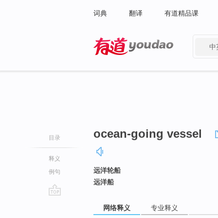
词典
翻译
有道精品课
中
有道 - 网易旗下搜索
ocean-going vessel
目录
释义
远洋轮船
例句
远洋船
go
网络释义
专业释义
top