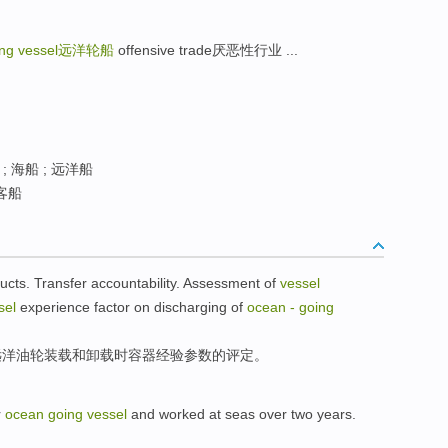
ng vessel
远洋轮船
offensive trade厌恶性行业 ...
; 海船 ; 远洋船
客船
ucts
.
Transfer
accountability.
Assessment
of
vessel
sel
experience factor on
discharging
of
ocean
-
going
远洋
油轮
装载
和
卸载
时
容器
经验
参数的
评定
。
r
ocean
going
vessel
and
worked
at seas
over
two
years
.