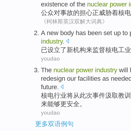
existence
of the
nuclear
power
公众
对
事故
的
担心
正
威胁着核电
《柯林斯英汉双解大词典》
A
new
body
has been
set up
to
industry
.
已
设立
了
新
机构
来
监督
核电
工业
youdao
The
nuclear
power
industry
will
redesign
our facilities
as needed
future
.
核电
行业
将
从
此次
事件
汲取教训
来能够更安全。
youdao
更多双语例句