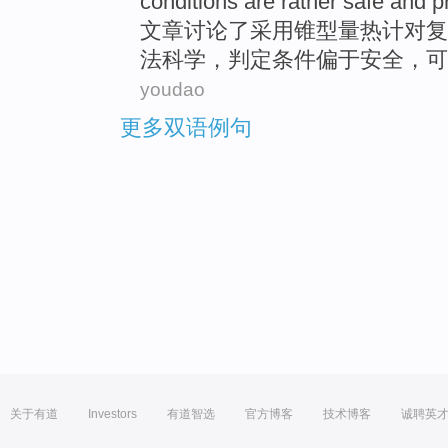
conditions
are rather
safe
and
p
文章讨论了
采用
锥型量热计
对
复
法
科学
，
判定
条件
偏于
安全
，
可
youdao
更多双语例句
关于有道
Investors
有道智选
官方博客
技术博客
诚聘英