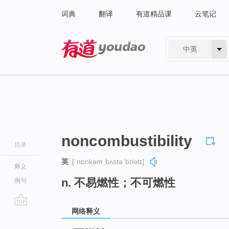
词典
翻译
有道精品课
云笔记
中英
有道 - 网易旗下搜索
noncombustibility
目录
英
[ˈnɒnkəmˌbʌstəˈbɪlətɪ]
释义
n. 不易燃性；不可燃性
例句
网络释义
go
top