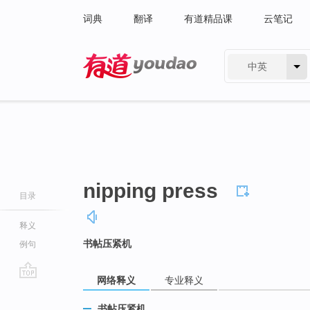
词典
翻译
有道精品课
云笔记
中英
有道 - 网易旗下搜索
nipping press
目录
释义
书帖压紧机
例句
网络释义
专业释义
go
top
书帖压紧机