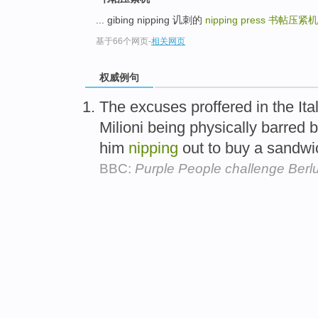
... gibing nipping 讥刺的
nipping press
书帖压紧机
基于66个网页
-
相关网页
权威例句
The excuses proffered in the Ita
Milioni being physically barred 
him
nipping
out to buy a sandwic
BBC:
Purple People challenge Berl