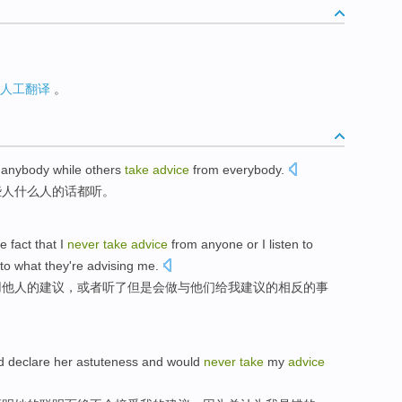
人工翻译
。
m
anybody
while
others
take
advice
from
everybody
.
些
人什么人的话
都
听。
he
fact that
I
never
take
advice
from
anyone
or
I
listen to
to what
they
're
advising
me
.
用
他人
的
建议
，
或者
听
了
但是
会
做与
他们
给我
建议
的
相反
的事
d
declare
her
astuteness
and
would
never
take
my
advice