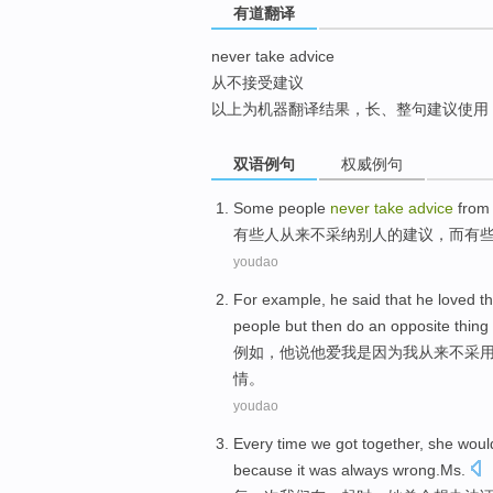
有道翻译
top
never take advice
从不接受建议
以上为机器翻译结果，长、整句建议使用
双语例句
权威例句
Some
people
never
take
advice
fro
有些
人
从来不
采纳
别人
的
建议
，
而
有
youdao
For example
,
he
said that
he
loved
t
people
but
then do
an
opposite
thing
例如
，
他
说
他
爱我
是因为
我
从来不
采
情
。
youdao
Every
time
we
got together
,
she
woul
because
it
was
always wrong.Ms
.