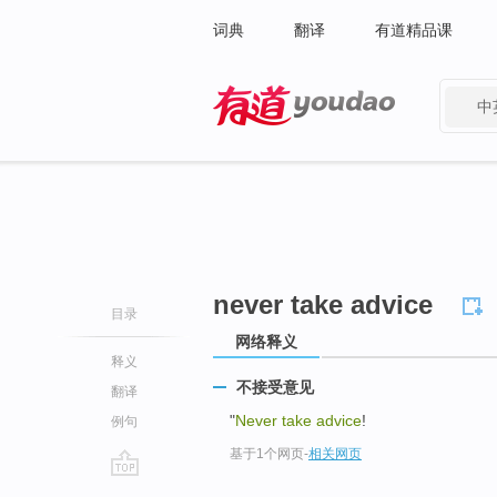
词典
翻译
有道精品课
中
有道 - 网易旗下搜索
never take advice
目录
网络释义
释义
不接受意见
翻译
"
Never take advice
!
例句
基于1个网页
-
相关网页
go