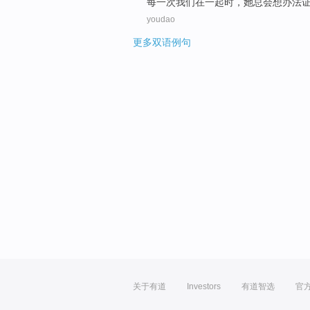
每一
次
我们
在
一起
时，
她
总会
想办法
youdao
更多双语例句
关于有道
Investors
有道智选
官