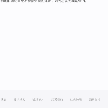
证明
她
的
聪明
而
绝不会
接受
我
的
建议
，
因为
总
认为
我是
错的。
方博客
技术博客
诚聘英才
联系我们
站点地图
网络举报