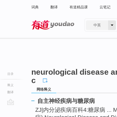
词典
翻译
有道精品课
云笔记
中英
有道 - 网易旗下搜索
neurological disease 
目录
c
释义
网络释义
翻译
自主神经疾病与糖尿病
go
ZJ|内分泌疾病百科4:糖尿病 ... Mi
top