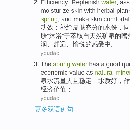
Efficiency
:
Replenish
water
,
ass
moisturize skin
with
herbal
plan
spring
, and
make
skin
comforta
功效
：
补给
皮肤
充分的水份，同
肤“沐浴”
于
萃取自
天然
矿泉
的嗜
润
、
舒适
、愉悦的感受中。
youdao
The
spring
water
has a
good
qua
economic
value
as
natural
mine
泉水
流量大且稳定，
水质
好
，
作
经济
价值
；
youdao
更多双语例句