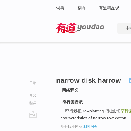
词典
翻译
有道精品课
中
有道 - 网易旗下搜索
narrow disk harrow
目录
网络释义
释义
窄行圆盘耙
翻译
... 窄行栽植 rowplanting (果园用)
窄行
characteristics of narrow row cotton ...
go
基于12个网页
-
相关网页
top