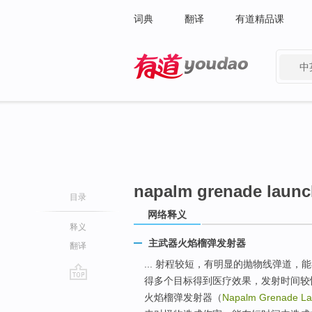
词典
翻译
有道精品课
中
有道 - 网易旗下搜索
napalm grenade launc
目录
网络释义
释义
主武器火焰榴弹发射器
翻译
... 射程较短，有明显的抛物线弹道
得多个目标得到医疗效果，发射时间较
go
火焰榴弹发射器（
Napalm Grenade La
top