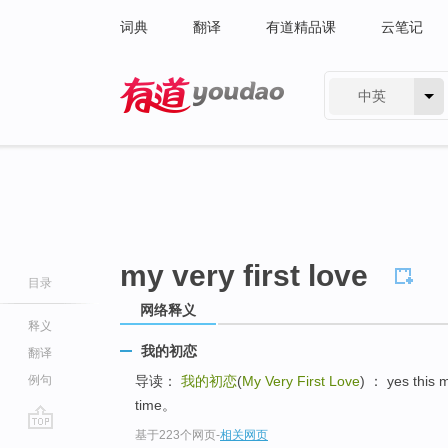
词典
翻译
有道精品课
云笔记
中英
有道 - 网易旗下搜索
my very first love
目录
网络释义
释义
我的初恋
翻译
例句
导读：
我的初恋
(
My Very First Love
) ： yes this 
time。
基于223个网页
-
相关网页
go