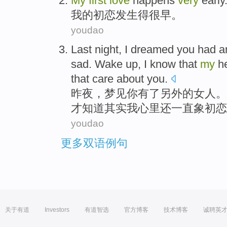
My
first
love
happens
very
early
我
的
初恋
发生
得
很早
。
youdao
Last night
,
I dreamed
you
had
a
sad
.
Wake up
, I
know that
my
h
that
care about
you.
昨夜
，
梦见
你
有了
另外
的
女人
。
才
知道
其实
我
心里
还
一直
象
初恋
youdao
更多双语例句
关于有道
Investors
有道智选
官方博客
技术博客
诚聘英