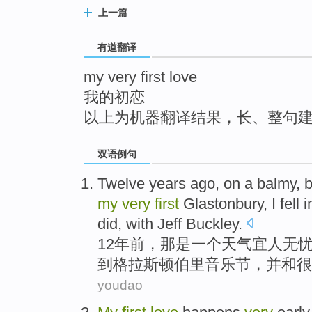
top
上一篇
有道翻译
my very first love
我的初恋
以上为机器翻译结果，长、整句
双语例句
Twelve
years ago
,
on
a
balmy
,
b
my
very
first
Glastonbury
, I
fell
i
did
,
with
Jeff
Buckley
.
12
年前
，
那是
一个
天气宜人
无
到
格拉斯
顿伯里音乐节，
并
和
很
youdao