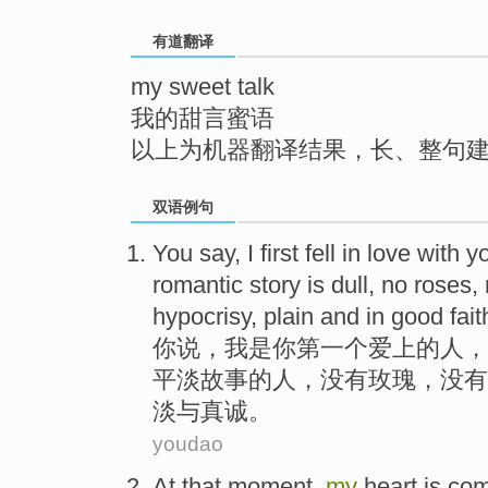
top
有道翻译
my sweet talk
我的甜言蜜语
以上为机器翻译结果，长、整句
双语例句
You
say
,
I
first
fell in love with
y
romantic
story
is dull
,
no
roses
,
hypocrisy,
plain
and
in
good fait
你
说
，
我
是你
第一
个
爱上
的人，
平淡
故事
的人，
没有
玫瑰
，没有
淡
与
真诚
。
youdao
At that
moment
,
my
heart
is
com