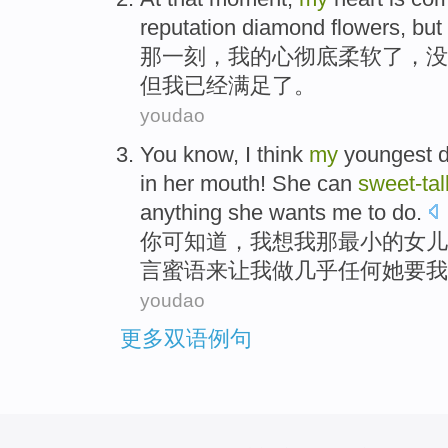
reputation
diamond
flowers
,
but
那
一刻
，
我
的
心
彻底
柔软
了，
没
但
我
已经
满足了
。
youdao
You
know
,
I
think
my
youngest
in
her mouth
!
She
can
sweet-
tal
anything
she
wants
me to
do
.
你
可知道
，
我
想
我
那最小
的
女儿
言蜜语
来让
我
做
几乎
任何
她
要
我
youdao
更多双语例句