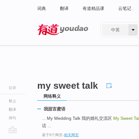
词典
翻译
有道精品课
云笔记
中英
有道 - 网易旗下搜索
my sweet talk
目录
网络释义
释义
我甜言蜜语
翻译
例句
... My Wedding Talk 我的婚礼交流区
My Sweet Ta
话 ...
基于8个网页
-
相关网页
go