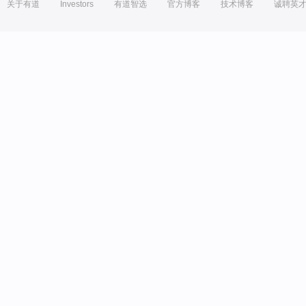
关于有道
Investors
有道智选
官方博客
技术博客
诚聘英