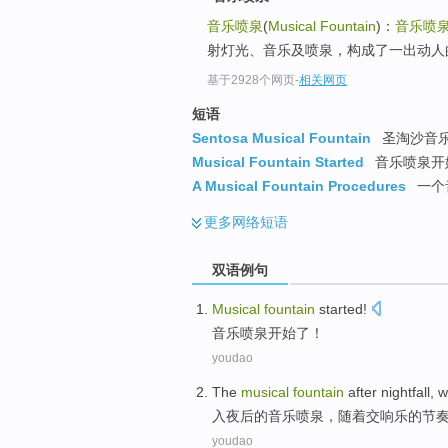
音乐喷泉
(
Musical Fountain
)：
音乐喷
射灯光、音乐及喷泉，构成了一出动人
基于2928个网页
-
相关网页
短语
Sentosa Musical Fountain
圣淘沙音
Musical Fountain Started
音乐喷泉开
A Musical Fountain Procedures
一个
更多
网络短语
双语例句
Musical
fountain
started
!
音乐
喷泉
开始了
！
youdao
The
musical
fountain
after
nightfall
,
w
入夜
后
的
音乐
喷泉
，
随着
交响乐
的
节
youdao