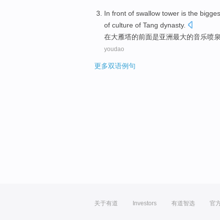
In
front
of
swallow tower
is
the
bigges
of culture of Tang dynasty.
在
大雁塔
的
前面
是
亚洲
最大
的
音乐
喷
youdao
更多双语例句
关于有道
Investors
有道智选
官