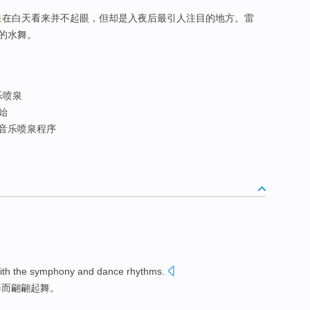
泉
在白天看来并不起眼，但却是入夜后最引人注目的地方。雷
的水舞。
乐喷泉
始
音乐喷泉程序
ith the
symphony
and
dance rhythms
.
奏
而
翩翩起舞。