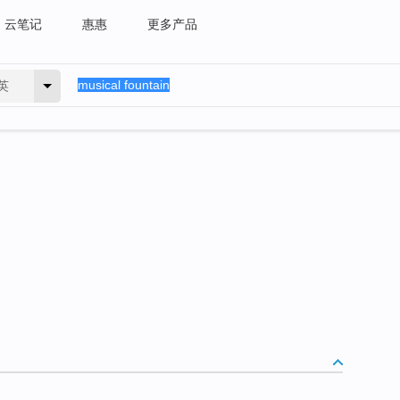
云笔记
惠惠
更多产品
英