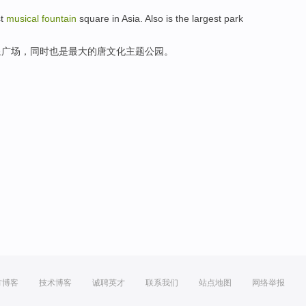
t
musical
fountain
square
in Asia
.
Also
is
the
largest
park
泉
广场
，
同时也是
最大
的唐文化主题
公园
。
方博客
技术博客
诚聘英才
联系我们
站点地图
网络举报