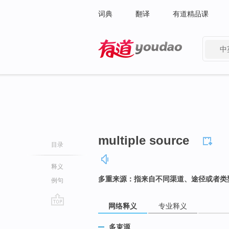
词典
翻译
有道精品课
中
有道 - 网易旗下搜索
multiple source
目录
释义
多重来源：指来自不同渠道、途径或者类
例句
网络释义
专业释义
go
top
多束源