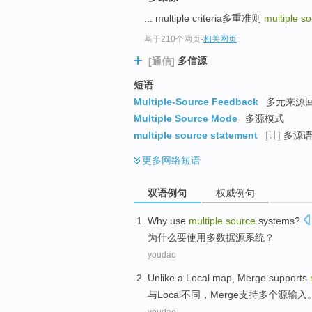
... multiple criteria多重准则
multiple s
基于210个网页
-
相关网页
多信源
[通信]
短语
Multiple-Source Feedback
多元来源回
Multiple Source Mode
多源模式
multiple source statement
[计]
多源语
更多
网络短语
双语例句
权威例句
Why
use
multiple
source
systems
?
为什么要
使用
多
数据源
系统
？
youdao
Unlike
a Local map
,
Merge
supports
与
Local
不同，
Merge
支持
多个
源
输入