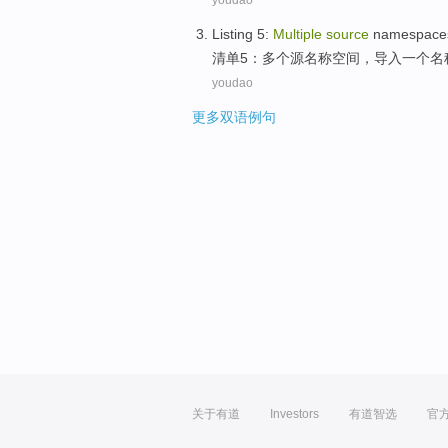
youdao
Listing
5
:
Multiple
source
namespace
清单
5
：
多个
源
名称
空间，
导入
一个
名
youdao
更多双语例句
关于有道
Investors
有道智选
官